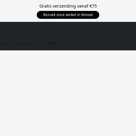
Gratis verzending vanaf
€75
Bezoek onze winkel in Ninove
ubon
Over ons
Contact