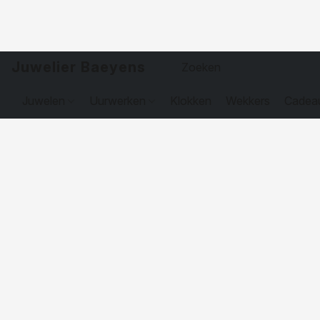
Juwelier Baeyens
Juwelen
Uurwerken
Klokken
Wekkers
Cadea