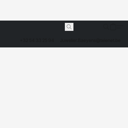
+32 54 33 25 94
Juwelier.Baeyens@telenet.be