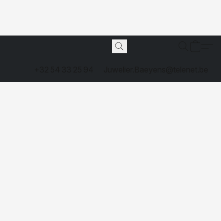
+32 54 33 25 94
Juwelier.Baeyens@telenet.be