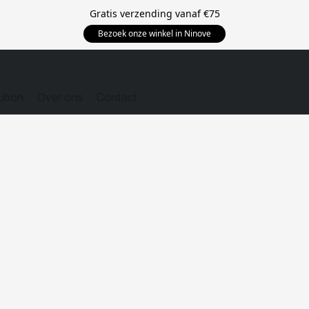
Gratis verzending vanaf
€75
Bezoek onze winkel in Ninove
ubon
Over ons
Contact