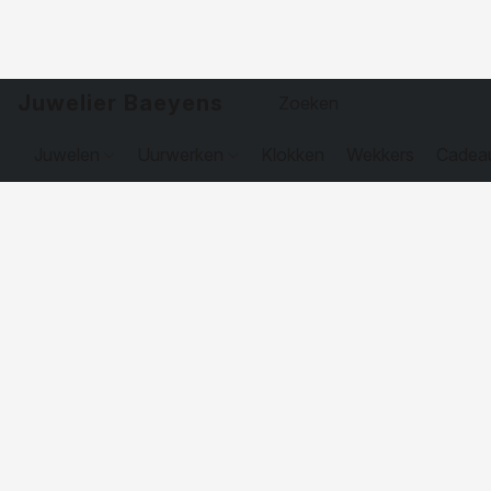
Juwelier Baeyens
Juwelen
Uurwerken
Klokken
Wekkers
Cadea