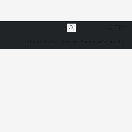
+32 54 33 25 94
Juwelier.Baeyens@telenet.be