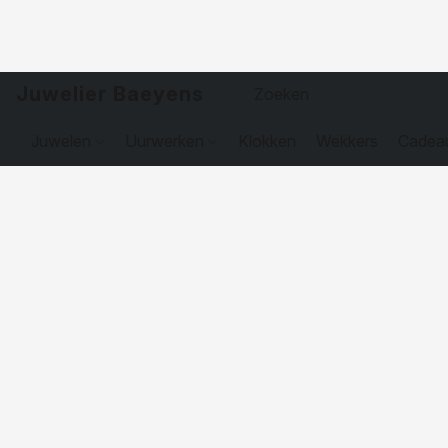
Juwelier Baeyens
Juwelen
Uurwerken
Klokken
Wekkers
Cadea