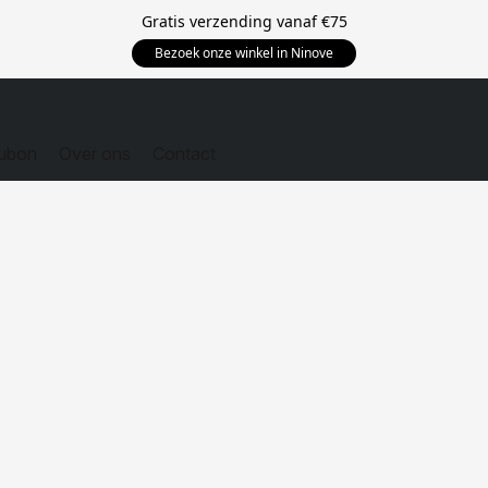
Gratis verzending vanaf
€75
Bezoek onze winkel in Ninove
ubon
Over ons
Contact