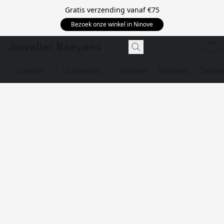
Gratis verzending vanaf
€75
Bezoek onze winkel in Ninove
Juwelier Baeyens
Juwelen
Uurwerken
Klokken
Wekkers
Cadea