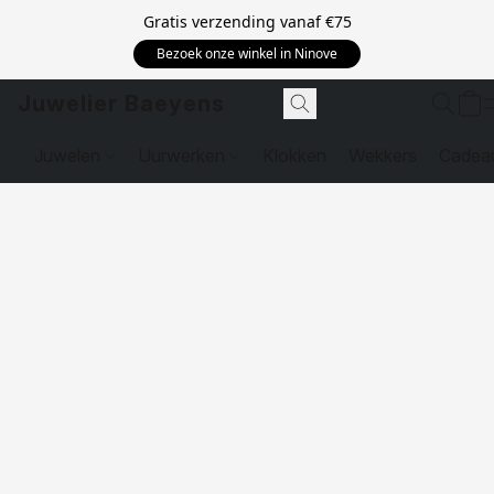
Gratis verzending vanaf
€75
Bezoek onze winkel in Ninove
Juwelier Baeyens
Juwelen
Uurwerken
Klokken
Wekkers
Cadea