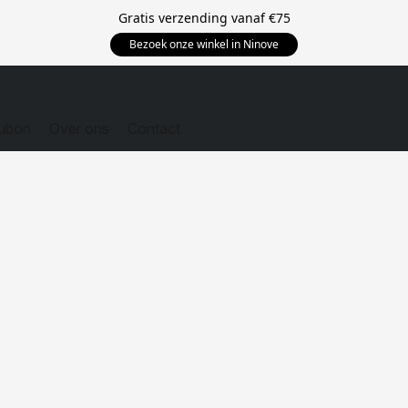
Gratis verzending vanaf
€75
Bezoek onze winkel in Ninove
ubon
Over ons
Contact