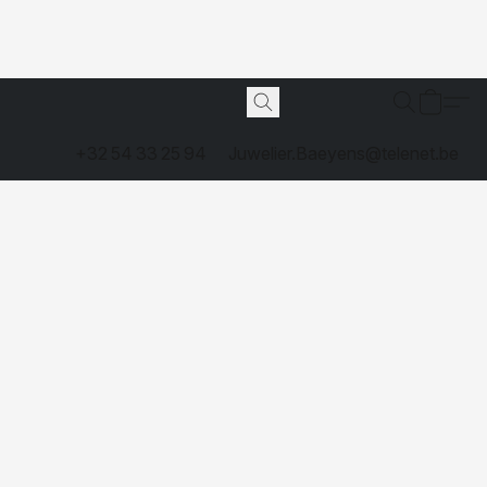
+32 54 33 25 94
Juwelier.Baeyens@telenet.be