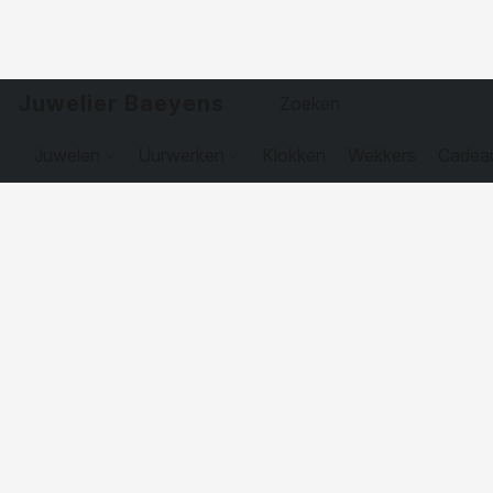
Juwelier Baeyens
Juwelen
Uurwerken
Klokken
Wekkers
Cadea