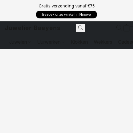
Gratis verzending vanaf
€75
Bezoek onze winkel in Ninove
Juwelier Baeyens
Juwelen
Uurwerken
Klokken
Wekkers
Cadea