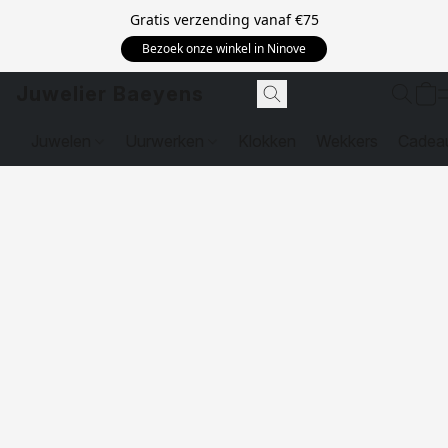
Gratis verzending vanaf
€75
Bezoek onze winkel in Ninove
Juwelier Baeyens
Juwelen
Uurwerken
Klokken
Wekkers
Cadea