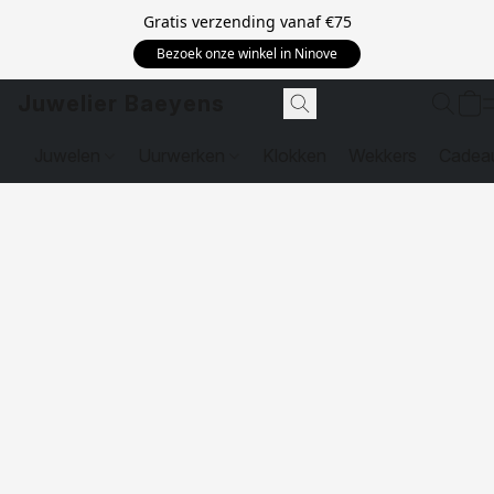
Gratis verzending vanaf
€75
Bezoek onze winkel in Ninove
Juwelier Baeyens
Juwelen
Uurwerken
Klokken
Wekkers
Cadea