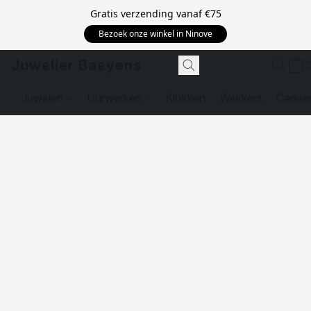
Gratis verzending vanaf
€75
Bezoek onze winkel in Ninove
Juwelier Baeyens
Juwelen
Uurwerken
Klokken
Wekkers
Cadea