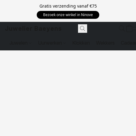
Gratis verzending vanaf
€75
Bezoek onze winkel in Ninove
Juwelier Baeyens
Juwelen
Uurwerken
Klokken
Wekkers
Cadea