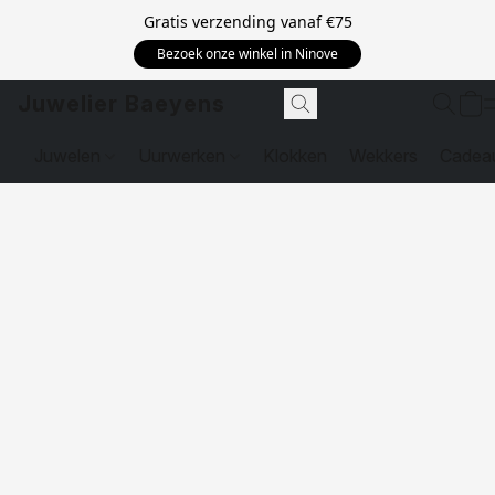
Gratis verzending vanaf
€75
Bezoek onze winkel in Ninove
Juwelier Baeyens
Juwelen
Uurwerken
Klokken
Wekkers
Cadea