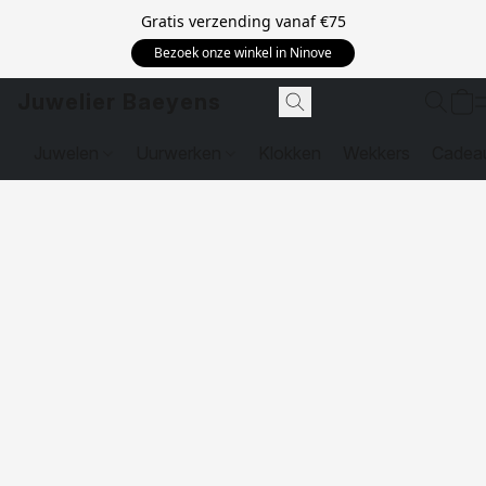
Gratis verzending vanaf
€75
Bezoek onze winkel in Ninove
Juwelier Baeyens
Juwelen
Uurwerken
Klokken
Wekkers
Cadea