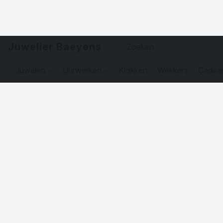
Juwelier Baeyens
Juwelen
Uurwerken
Klokken
Wekkers
Cadea