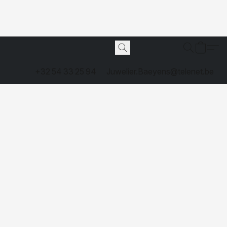
+32 54 33 25 94
Juwelier.Baeyens@telenet.be