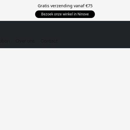
Gratis verzending vanaf
€75
Bezoek onze winkel in Ninove
ubon
Over ons
Contact