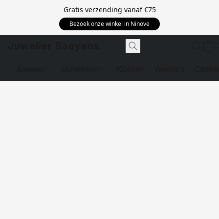
Gratis verzending vanaf
€75
Bezoek onze winkel in Ninove
Juwelier Baeyens
Juwelen
Uurwerken
Klokken
Wekkers
Cadea