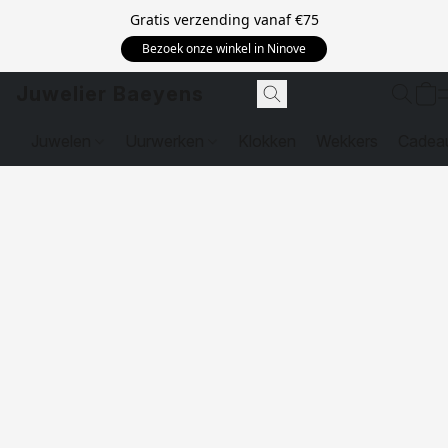
Gratis verzending vanaf
€75
Bezoek onze winkel in Ninove
Juwelier Baeyens
Juwelen
Uurwerken
Klokken
Wekkers
Cadea