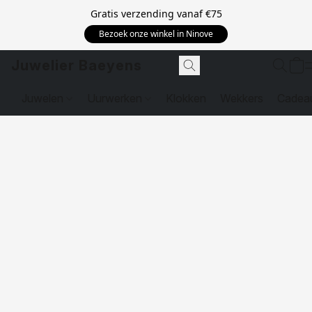
Gratis verzending vanaf
€75
Bezoek onze winkel in Ninove
Juwelier Baeyens
Juwelen
Uurwerken
Klokken
Wekkers
Cadea