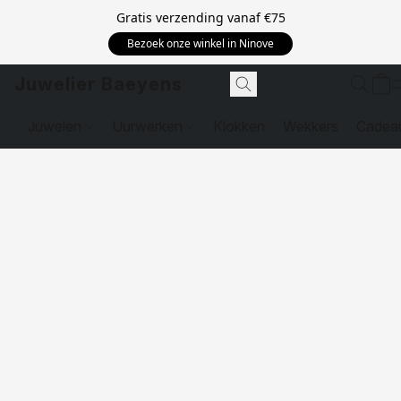
Gratis verzending vanaf
€75
Bezoek onze winkel in Ninove
Juwelier Baeyens
Juwelen
Uurwerken
Klokken
Wekkers
Cadea