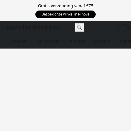
Gratis verzending vanaf
€75
Bezoek onze winkel in Ninove
Juwelier Baeyens
Juwelen
Uurwerken
Klokken
Wekkers
Cadea