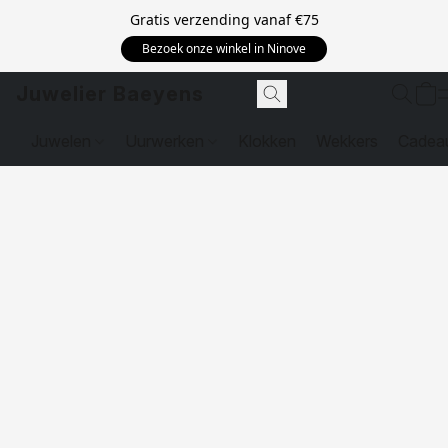
Gratis verzending vanaf
€75
Bezoek onze winkel in Ninove
Juwelier Baeyens
Juwelen
Uurwerken
Klokken
Wekkers
Cadea