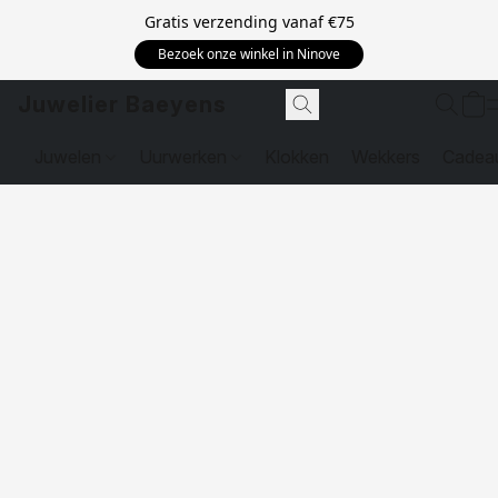
Gratis verzending vanaf
€75
Bezoek onze winkel in Ninove
Juwelier Baeyens
Juwelen
Uurwerken
Klokken
Wekkers
Cadea