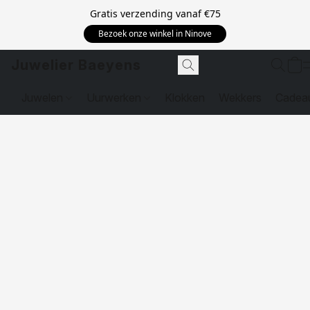
Gratis verzending vanaf
€75
Bezoek onze winkel in Ninove
Juwelier Baeyens
Juwelen
Uurwerken
Klokken
Wekkers
Cadea