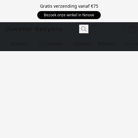
Gratis verzending vanaf
€75
Bezoek onze winkel in Ninove
Juwelier Baeyens
Juwelen
Uurwerken
Klokken
Wekkers
Cadea