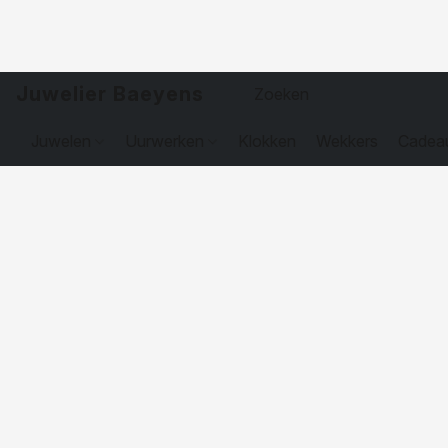
Juwelier Baeyens
Juwelen
Uurwerken
Klokken
Wekkers
Cadea