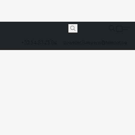
+32 54 33 25 94
Juwelier.Baeyens@telenet.be