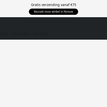
Gratis verzending vanaf
€75
Bezoek onze winkel in Ninove
ubon
Over ons
Contact