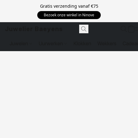
Gratis verzending vanaf
€75
Bezoek onze winkel in Ninove
Juwelier Baeyens
Juwelen
Uurwerken
Klokken
Wekkers
Cadea